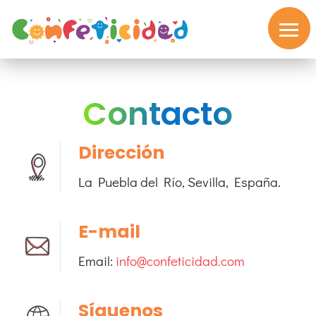
Contacto
Dirección
Inicio
La Puebla del Río, Sevilla, España.
Valores
E-mail
Tienda
Solidaria
Email:
info@confeticidad.com
Blog
Síguenos