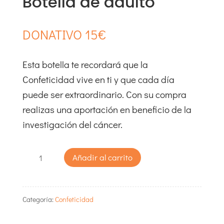
Botella de adulto
DONATIVO
15€
Esta botella te recordará que la
Confeticidad vive en ti y que cada día
puede ser extraordinario. Con su compra
realizas una aportación en beneficio de la
investigación del cáncer.
Botella
Añadir al carrito
de
adulto
cantidad
Categoría:
Confeticidad